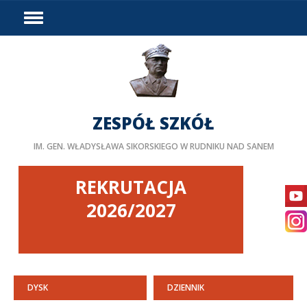
HOME
WYDARZENIA
PODZIAŁ GODZIN
DOSTĘPNOŚĆ
ZESPÓŁ SZKÓŁ
PROJEKTY UNIJNE
IM. GEN. WŁADYSŁAWA SIKORSKIEGO W RUDNIKU NAD SANEM
LINKI
DOKUMENTY
REKRUTACJA
KURSY
2026/2027
BIP
STAŻE ZAGRANICZNE
PEDAGOG/PSYCHOLOG
DYSK
DZIENNIK