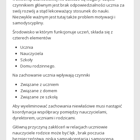
czynnikiem głównym jest brak odpowiedzialności ucznia za
swój rozwój a stąd lekceważący stosunek do nauki.
Niezwykle ważnym jest tutaj także problem motywacji i
samodyscypliny.
Środowisko w którym funkcjonuje uczeń, składa się z
czterech elementów
Ucznia
Nauczyciela
Szkoły
Domu rodzinnego.
Na zachowanie ucznia wpływają czynniki
Związane z uczniem
Związane z domem
Związane ze szkołą
Aby wyeliminować zachowania niewłaściwe musi nastąpić
koordynacja współpracy pomiędzy nauczycielami,
dyrektorem, uczniami i rodzicami.
Główną przyczyną zakłóceń w relacjach uczniowie
nauczyciele rodzice może być lęk , brak poczucia
bezpieczeństwa, niska samoakceptacja i samoocena.