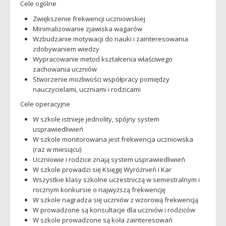
Cele ogólne
Zwiększenie frekwencji uczniowskiej
Minimalizowanie zjawiska wagarów
Wzbudzanie motywacji do nauki i zainteresowania
zdobywaniem wiedzy
Wypracowanie metod kształcenia właściwego
zachowania uczniów
Stworzenie możliwości współpracy pomiędzy
nauczycielami, uczniami i rodzicami
Cele operacyjne
W szkole istnieje jednolity, spójny system
usprawiedliwień
W szkole monitorowana jest frekwencja uczniowska
(raz w miesiącu)
Uczniowie i rodzice znają system usprawiedliwień
W szkole prowadzi się Księgę Wyróżnień i Kar
Wszystkie klasy szkolne uczestniczą w semestralnym i
rocznym konkursie o najwyższą frekwencję
W szkole nagradza się uczniów z wzorową frekwencją
W prowadzone są konsultacje dla uczniów i rodziców
W szkole prowadzone są koła zainteresowań