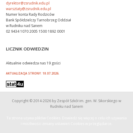
dyrektor@zsrudnik.edu.pl
warsztaty@zsrudnik.edu.pl
Numer konta Rady Rodziców
Bank Spółdzielczy Tarnobrzeg Oddział
w Rudniku nad Sanem
02 9434 1070 2005 1500 1892 0001
LICZNIK ODWIEDZIN
Aktualnie odwiedza nas 19 gości
AKTUALIZACJA STRONY: 18.07.2026.
Copyright © 2014
-2026 by Zespół Szkół im. gen. W. Sikorskiego w
Rudniku nad Sanem
Ta strona używa plików Cookies. Dowiedz się więcej o celu ich używania
i możliwości zmiany ustawień Cookies w przeglądarce.