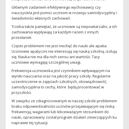
Głównym zadaniem efektywnego wychowawcy czy
nauczyciela jest pomoc uczniom w rozwoju samodyscypliny i
świadomości własnych zachowań.
Trzeba także pamiętać, że uczniowie są niepowtarzalni, a ich
zachowania wypływają za każdym razem z innych
przesłanek.
Często problemem nie jest niechęć do nauki ale apatia.
Uczniowie apatyczni nie interesują się nauką szkolną, izolują
się. Nauka nie ma dla nich sensu ani wartości. Tacy
uczniowie wymagają szczególnej uwagi.
Frekwencja uczniowska jest czynnikiem wpływającym na
wyniki nauczania oraz na jakość pracy szkoły. Regularne
uczestniczenie w zajęciach szkolnych, obowiązkowość,
samodyscyplina to cechy, które będą procentować w
przyszłości.
W związku ze zdiagnozowanym w naszej szkole problemem
braku odpowiedzialności uczniów przejawiającym się niską
frekwencją, wagarami lub lekceważącym stosunkiem do
nauki, opracowany został program działań zmierzających ku
naprawie tej sytuacji.