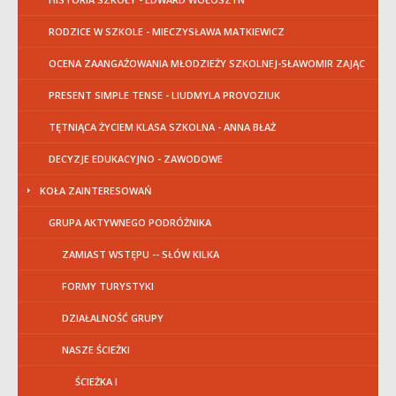
RODZICE W SZKOLE - MIECZYSŁAWA MATKIEWICZ
OCENA ZAANGAŻOWANIA MŁODZIEŻY SZKOLNEJ-SŁAWOMIR ZAJĄC
PRESENT SIMPLE TENSE - LIUDMYLA PROVOZIUK
TĘTNIĄCA ŻYCIEM KLASA SZKOLNA - ANNA BŁAŻ
DECYZJE EDUKACYJNO - ZAWODOWE
KOŁA ZAINTERESOWAŃ
GRUPA AKTYWNEGO PODRÓŻNIKA
ZAMIAST WSTĘPU -- SŁÓW KILKA
FORMY TURYSTYKI
DZIAŁALNOŚĆ GRUPY
NASZE ŚCIEŻKI
ŚCIEŻKA I