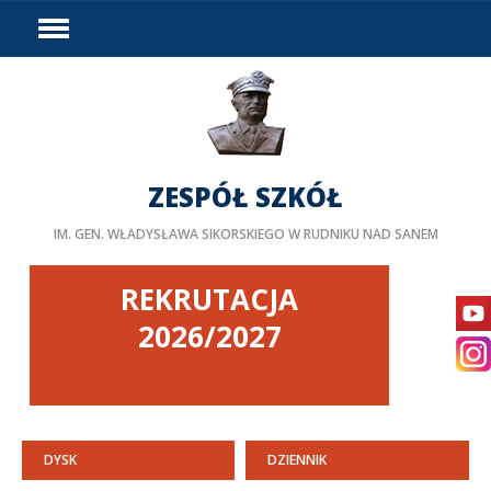
HOME
WYDARZENIA
PODZIAŁ GODZIN
DOSTĘPNOŚĆ
ZESPÓŁ SZKÓŁ
PROJEKTY UNIJNE
IM. GEN. WŁADYSŁAWA SIKORSKIEGO W RUDNIKU NAD SANEM
LINKI
DOKUMENTY
REKRUTACJA
KURSY
2026/2027
BIP
STAŻE ZAGRANICZNE
PEDAGOG/PSYCHOLOG
DYSK
DZIENNIK