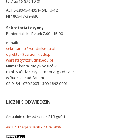
tel./fax 15 876 10 01
AE:PL-29345-14351-RVEHU-12
NIP 865-17-39-986
Sekretariat czynny
Poniedziałek - Piątek 7.00 - 15.00
e-mail:
sekretariat@zsrudnik.edu.pl
dyrektor@zsrudnik.edu.pl
warsztaty@zsrudnik.edu.pl
Numer konta Rady Rodziców
Bank Spółdzielczy Tarnobrzeg Oddział
w Rudniku nad Sanem
02 9434 1070 2005 1500 1892 0001
LICZNIK ODWIEDZIN
Aktualnie odwiedza nas 215 gości
AKTUALIZACJA STRONY: 18.07.2026.