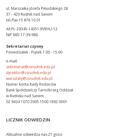
ul. Marszałka Józefa Piłsudskiego 28
37 - 420 Rudnik nad Sanem
tel./fax 15 876 10 01
AE:PL-29345-14351-RVEHU-12
NIP 865-17-39-986
Sekretariat czynny
Poniedziałek - Piątek 7.00 - 15.00
e-mail:
sekretariat@zsrudnik.edu.pl
dyrektor@zsrudnik.edu.pl
warsztaty@zsrudnik.edu.pl
Numer konta Rady Rodziców
Bank Spółdzielczy Tarnobrzeg Oddział
w Rudniku nad Sanem
02 9434 1070 2005 1500 1892 0001
LICZNIK ODWIEDZIN
Aktualnie odwiedza nas 21 gości