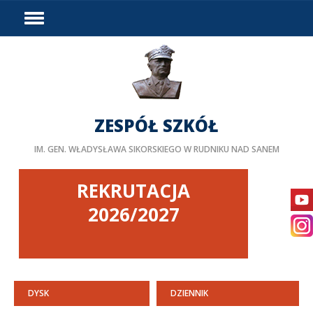
HOME
WYDARZENIA
PODZIAŁ GODZIN
DOSTĘPNOŚĆ
ZESPÓŁ SZKÓŁ
PROJEKTY UNIJNE
IM. GEN. WŁADYSŁAWA SIKORSKIEGO W RUDNIKU NAD SANEM
LINKI
DOKUMENTY
REKRUTACJA
KURSY
2026/2027
BIP
STAŻE ZAGRANICZNE
PEDAGOG/PSYCHOLOG
DYSK
DZIENNIK