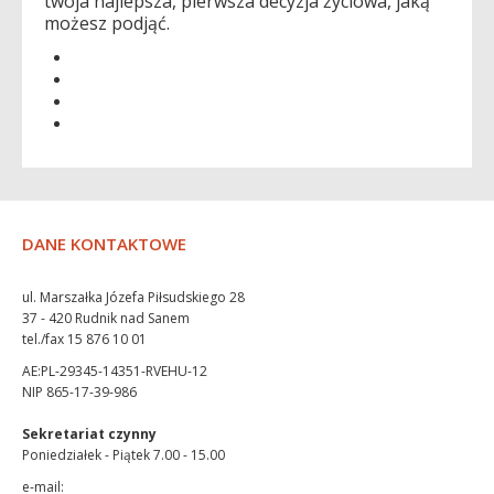
twoja najlepsza, pierwsza decyzja życiowa, jaką
możesz podjąć.
DANE KONTAKTOWE
ul. Marszałka Józefa Piłsudskiego 28
37 - 420 Rudnik nad Sanem
tel./fax 15 876 10 01
AE:PL-29345-14351-RVEHU-12
NIP 865-17-39-986
Sekretariat czynny
Poniedziałek - Piątek 7.00 - 15.00
e-mail: