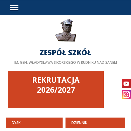
HOME
WYDARZENIA
PODZIAŁ GODZIN
DOSTĘPNOŚĆ
ZESPÓŁ SZKÓŁ
PROJEKTY UNIJNE
IM. GEN. WŁADYSŁAWA SIKORSKIEGO W RUDNIKU NAD SANEM
LINKI
DOKUMENTY
REKRUTACJA
KURSY
2026/2027
BIP
STAŻE ZAGRANICZNE
PEDAGOG/PSYCHOLOG
DYSK
DZIENNIK