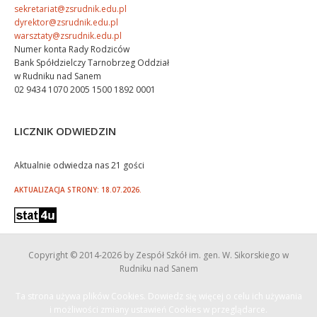
sekretariat@zsrudnik.edu.pl
dyrektor@zsrudnik.edu.pl
warsztaty@zsrudnik.edu.pl
Numer konta Rady Rodziców
Bank Spółdzielczy Tarnobrzeg Oddział
w Rudniku nad Sanem
02 9434 1070 2005 1500 1892 0001
LICZNIK ODWIEDZIN
Aktualnie odwiedza nas 21 gości
AKTUALIZACJA STRONY: 18.07.2026.
Copyright © 2014
-2026 by Zespół Szkół im. gen. W. Sikorskiego w
Rudniku nad Sanem
Ta strona używa plików Cookies. Dowiedz się więcej o celu ich używania
i możliwości zmiany ustawień Cookies w przeglądarce.