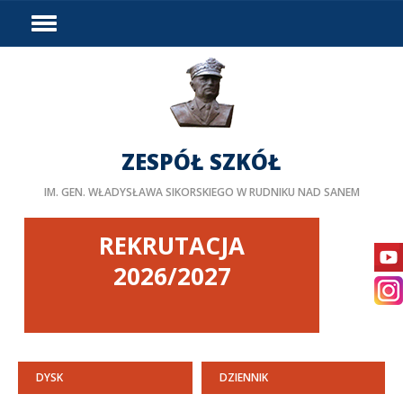
HOME
WYDARZENIA
PODZIAŁ GODZIN
DOSTĘPNOŚĆ
ZESPÓŁ SZKÓŁ
PROJEKTY UNIJNE
IM. GEN. WŁADYSŁAWA SIKORSKIEGO W RUDNIKU NAD SANEM
LINKI
DOKUMENTY
REKRUTACJA
KURSY
2026/2027
BIP
STAŻE ZAGRANICZNE
PEDAGOG/PSYCHOLOG
DYSK
DZIENNIK