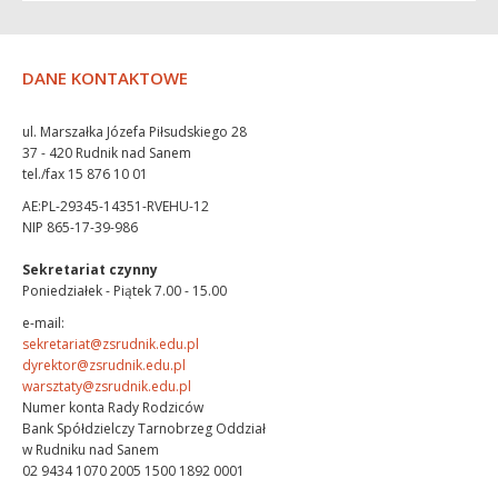
DANE KONTAKTOWE
ul. Marszałka Józefa Piłsudskiego 28
37 - 420 Rudnik nad Sanem
tel./fax 15 876 10 01
AE:PL-29345-14351-RVEHU-12
NIP 865-17-39-986
Sekretariat czynny
Poniedziałek - Piątek 7.00 - 15.00
e-mail:
sekretariat@zsrudnik.edu.pl
dyrektor@zsrudnik.edu.pl
warsztaty@zsrudnik.edu.pl
Numer konta Rady Rodziców
Bank Spółdzielczy Tarnobrzeg Oddział
w Rudniku nad Sanem
02 9434 1070 2005 1500 1892 0001