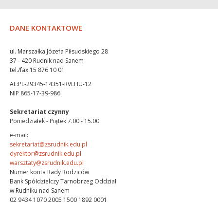
DANE KONTAKTOWE
ul. Marszałka Józefa Piłsudskiego 28
37 - 420 Rudnik nad Sanem
tel./fax 15 876 10 01
AE:PL-29345-14351-RVEHU-12
NIP 865-17-39-986
Sekretariat czynny
Poniedziałek - Piątek 7.00 - 15.00
e-mail:
sekretariat@zsrudnik.edu.pl
dyrektor@zsrudnik.edu.pl
warsztaty@zsrudnik.edu.pl
Numer konta Rady Rodziców
Bank Spółdzielczy Tarnobrzeg Oddział
w Rudniku nad Sanem
02 9434 1070 2005 1500 1892 0001