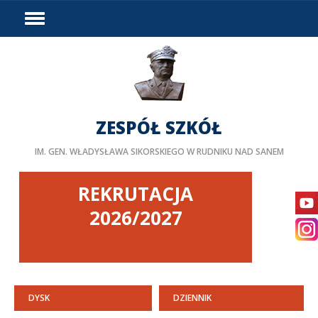
HOME
WYDARZENIA
PODZIAŁ GODZIN
DOSTĘPNOŚĆ
ZESPÓŁ SZKÓŁ
PROJEKTY UNIJNE
IM. GEN. WŁADYSŁAWA SIKORSKIEGO W RUDNIKU NAD SANEM
LINKI
DOKUMENTY
REKRUTACJA
KURSY
2026/2027
BIP
STAŻE ZAGRANICZNE
PEDAGOG/PSYCHOLOG
DYSK
DZIENNIK