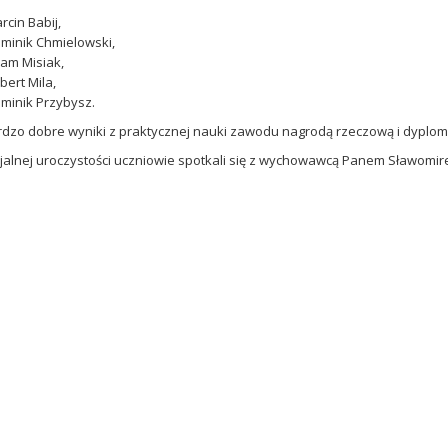
rcin Babij,
minik Chmielowski,
am Misiak,
bert Mila,
minik Przybysz.
dzo dobre wyniki z praktycznej nauki zawodu nagrodą rzeczową i dyplomem
cjalnej uroczystości uczniowie spotkali się z wychowawcą Panem Sławom
.