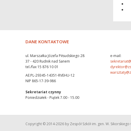
DANE KONTAKTOWE
ul. Marszałka Józefa Piłsudskiego 28
e-mail:
37 - 420 Rudnik nad Sanem
sekretariat@
tel./fax 15 876 10 01
dyrektor@zs
warsztaty@z
AE:PL-29345-14351-RVEHU-12
NIP 865-17-39-986
Sekretariat czynny
Poniedziałek - Piątek 7.00 - 15.00
Copyright © 2014
-2026 by Zespół Szkół im. gen. W. Sikorskieg