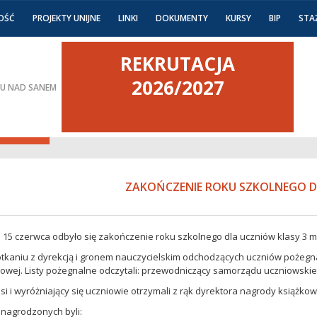
OŚĆ
PROJEKTY UNIJNE
LINKI
DOKUMENTY
KURSY
BIP
STA
REKRUTACJA
2026/2027
KU NAD SANEM
ZAKOŃCZENIE ROKU SZKOLNEGO DLA
 15 czerwca odbyło się zakończenie roku szkolnego dla uczniów klasy 
tkaniu z dyrekcją i gronem nauczycielskim odchodzących uczniów pożegnał
wej. Listy pożegnalne odczytali: przewodniczący samorządu uczniowskiego
si i wyróżniający się uczniowie otrzymali z rąk dyrektora nagrody książkowe
nagrodzonych byli: