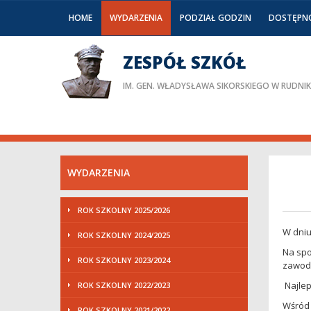
HOME
WYDARZENIA
PODZIAŁ GODZIN
DOSTĘPN
ZESPÓŁ SZKÓŁ
IM. GEN. WŁADYSŁAWA SIKORSKIEGO W RUDNI
WYDARZENIA
ROK SZKOLNY 2025/2026
W dniu
ROK SZKOLNY 2024/2025
Na spo
ROK SZKOLNY 2023/2024
zawodo
Najlep
ROK SZKOLNY 2022/2023
Wśród 
ROK SZKOLNY 2021/2022