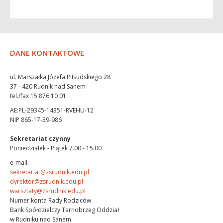
DANE KONTAKTOWE
ul. Marszałka Józefa Piłsudskiego 28
37 - 420 Rudnik nad Sanem
tel./fax 15 876 10 01
AE:PL-29345-14351-RVEHU-12
NIP 865-17-39-986
Sekretariat czynny
Poniedziałek - Piątek 7.00 - 15.00
e-mail:
sekretariat@zsrudnik.edu.pl
dyrektor@zsrudnik.edu.pl
warsztaty@zsrudnik.edu.pl
Numer konta Rady Rodziców
Bank Spółdzielczy Tarnobrzeg Oddział
w Rudniku nad Sanem