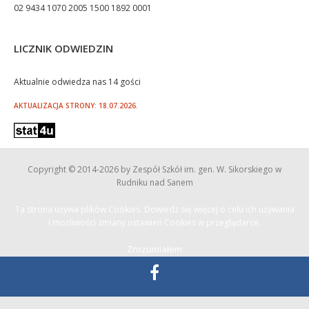
02 9434 1070 2005 1500 1892 0001
LICZNIK ODWIEDZIN
Aktualnie odwiedza nas 14 gości
AKTUALIZACJA STRONY: 18.07.2026.
Copyright © 2014
-2026 by Zespół Szkół im. gen. W. Sikorskiego w
Rudniku nad Sanem
Ta strona używa plików Cookies. Dowiedz się więcej o celu ich używania
i możliwości zmiany ustawień Cookies w przeglądarce.
Zrozumiałem
Projekt i realizacja: Axon Group |
www.axongroup.pl