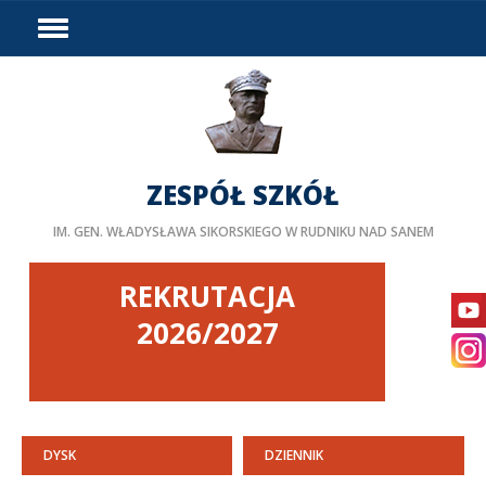
HOME
WYDARZENIA
PODZIAŁ GODZIN
DOSTĘPNOŚĆ
ZESPÓŁ SZKÓŁ
PROJEKTY UNIJNE
IM. GEN. WŁADYSŁAWA SIKORSKIEGO W RUDNIKU NAD SANEM
LINKI
DOKUMENTY
REKRUTACJA
KURSY
2026/2027
BIP
STAŻE ZAGRANICZNE
PEDAGOG/PSYCHOLOG
DYSK
DZIENNIK