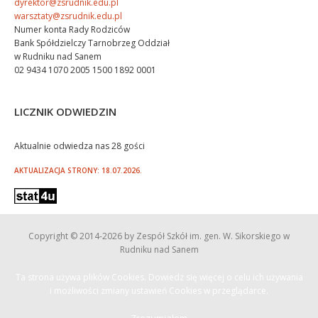
dyrektor@zsrudnik.edu.pl
warsztaty@zsrudnik.edu.pl
Numer konta Rady Rodziców
Bank Spółdzielczy Tarnobrzeg Oddział
w Rudniku nad Sanem
02 9434 1070 2005 1500 1892 0001
LICZNIK ODWIEDZIN
Aktualnie odwiedza nas 28 gości
AKTUALIZACJA STRONY: 18.07.2026.
Copyright © 2014
-2026 by Zespół Szkół im. gen. W. Sikorskiego w
Rudniku nad Sanem
Ta strona używa plików Cookies. Dowiedz się więcej o celu ich używania
i możliwości zmiany ustawień Cookies w przeglądarce.