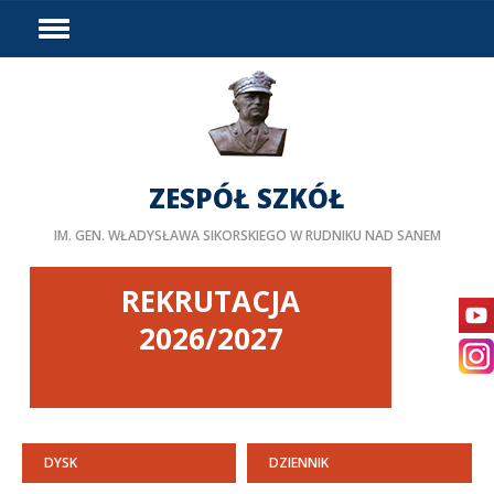
HOME
WYDARZENIA
PODZIAŁ GODZIN
DOSTĘPNOŚĆ
ZESPÓŁ SZKÓŁ
PROJEKTY UNIJNE
IM. GEN. WŁADYSŁAWA SIKORSKIEGO W RUDNIKU NAD SANEM
LINKI
DOKUMENTY
REKRUTACJA
KURSY
2026/2027
BIP
STAŻE ZAGRANICZNE
PEDAGOG/PSYCHOLOG
DYSK
DZIENNIK