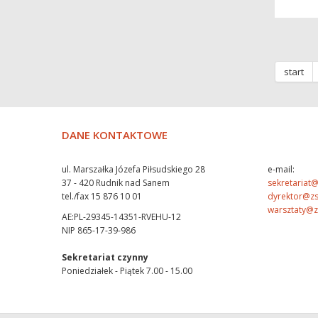
start
DANE KONTAKTOWE
ul. Marszałka Józefa Piłsudskiego 28
e-mail:
37 - 420 Rudnik nad Sanem
sekretariat@
tel./fax 15 876 10 01
dyrektor@zs
warsztaty@z
AE:PL-29345-14351-RVEHU-12
NIP 865-17-39-986
Sekretariat czynny
Poniedziałek - Piątek 7.00 - 15.00