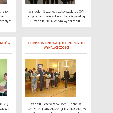
znego,
W środę 18 czerwca zakończyła się XVII
go i
edycja Festiwalu Kultury Chrześcijańskiej
orosłych
Eutrapelia 2014. W tym wydarzeniu...
FIKATÓW
OLIMPIADA INNOWACJI TECHNICZNYCH I
WYNALAZCZOŚCI
naszej
W dniu 6 czerwca w Domu Technika
wacza i
NACZELNEJ ORGANIZACJI TECHNICZNEJ w