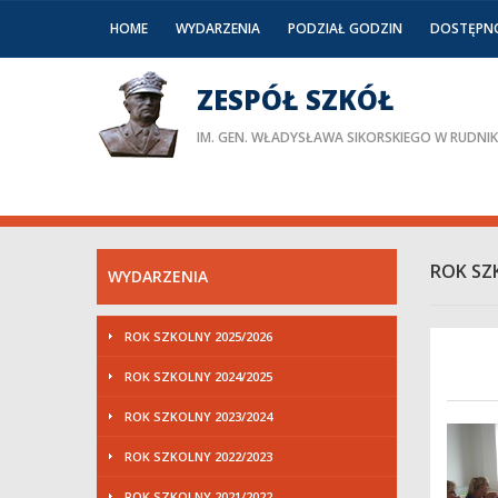
HOME
WYDARZENIA
PODZIAŁ GODZIN
DOSTĘPN
ZESPÓŁ SZKÓŁ
IM. GEN. WŁADYSŁAWA SIKORSKIEGO W RUDNI
ROK SZ
WYDARZENIA
ROK SZKOLNY 2025/2026
ROK SZKOLNY 2024/2025
ROK SZKOLNY 2023/2024
ROK SZKOLNY 2022/2023
ROK SZKOLNY 2021/2022