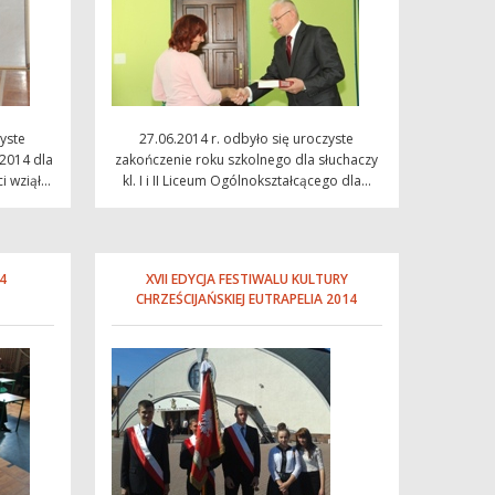
zyste
27.06.2014 r. odbyło się uroczyste
2014 dla
zakończenie roku szkolnego dla słuchaczy
 wziął...
kl. I i II Liceum Ogólnokształcącego dla...
4
XVII EDYCJA FESTIWALU KULTURY
CHRZEŚCIJAŃSKIEJ EUTRAPELIA 2014