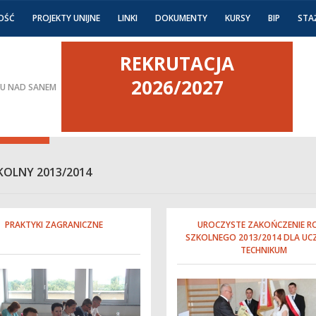
OŚĆ
PROJEKTY UNIJNE
LINKI
DOKUMENTY
KURSY
BIP
STA
REKRUTACJA
2026/2027
KU NAD SANEM
KOLNY 2013/2014
PRAKTYKI ZAGRANICZNE
UROCZYSTE ZAKOŃCZENIE R
SZKOLNEGO 2013/2014 DLA U
TECHNIKUM