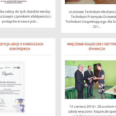
ka należy do tych dziedzin wiedzy,
Uczniowie Technikum Mechanic
luczowym czynnikiem efektywności i
Technikum Przemysłu Drzewne
postępów w nauce jest...
Technikum Uzupełniającego dla D
23 i...
I EDYCJA LEKCJI O FUNDUSZACH
WRĘCZENIE KSIĄŻECZEK I CERTY
EUROPEJSKICH
SPAWACZA
13 czerwca 2014 r. 28 uczniom 
szkoły wręczono książeczki spa