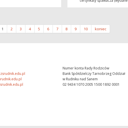
certyfikaty spawacza (wydane 
1
2
3
4
5
6
7
8
9
10
koniec
Numer konta Rady Rodziców
zsrudnik.edu.pl
Bank Spółdzielczy Tarnobrzeg Oddział
rudnik.edu.pl
w Rudniku nad Sanem
srudnik.edu.pl
02 9434 1070 2005 1500 1892 0001