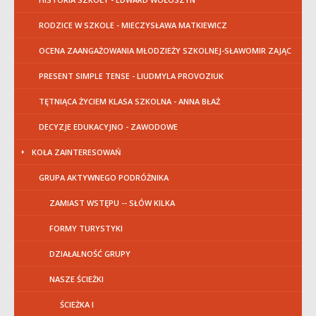
RODZICE W SZKOLE - MIECZYSŁAWA MATKIEWICZ
OCENA ZAANGAŻOWANIA MŁODZIEŻY SZKOLNEJ-SŁAWOMIR ZAJĄC
PRESENT SIMPLE TENSE - LIUDMYLA PROVOZIUK
TĘTNIĄCA ŻYCIEM KLASA SZKOLNA - ANNA BŁAŻ
DECYZJE EDUKACYJNO - ZAWODOWE
KOŁA ZAINTERESOWAŃ
GRUPA AKTYWNEGO PODRÓŻNIKA
ZAMIAST WSTĘPU -- SŁÓW KILKA
FORMY TURYSTYKI
DZIAŁALNOŚĆ GRUPY
NASZE ŚCIEŻKI
ŚCIEŻKA I