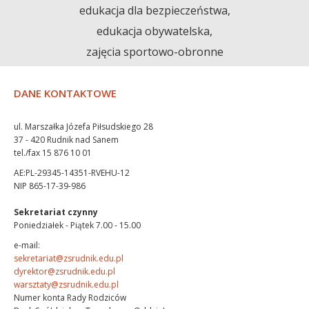
edukacja dla bezpieczeństwa,
edukacja obywatelska,
zajęcia sportowo-obronne
DANE KONTAKTOWE
ul. Marszałka Józefa Piłsudskiego 28
37 - 420 Rudnik nad Sanem
tel./fax 15 876 10 01
AE:PL-29345-14351-RVEHU-12
NIP 865-17-39-986
Sekretariat czynny
Poniedziałek - Piątek 7.00 - 15.00
e-mail:
sekretariat@zsrudnik.edu.pl
dyrektor@zsrudnik.edu.pl
warsztaty@zsrudnik.edu.pl
Numer konta Rady Rodziców