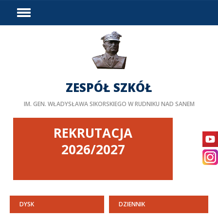
HOME
WYDARZENIA
PODZIAŁ GODZIN
DOSTĘPNOŚĆ
ZESPÓŁ SZKÓŁ
PROJEKTY UNIJNE
IM. GEN. WŁADYSŁAWA SIKORSKIEGO W RUDNIKU NAD SANEM
LINKI
DOKUMENTY
REKRUTACJA
KURSY
2026/2027
BIP
STAŻE ZAGRANICZNE
PEDAGOG/PSYCHOLOG
DYSK
DZIENNIK