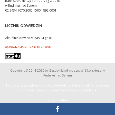
Bank Spółdzielczy Tarnobrzeg Oddział
w Rudniku nad Sanem
02 9434 1070 2005 1500 1892 0001
LICZNIK ODWIEDZIN
Aktualnie odwiedza nas 14 gości
AKTUALIZACJA STRONY: 18.07.2026.
Copyright © 2014
-2026 by Zespół Szkół im. gen. W. Sikorskiego w
Rudniku nad Sanem
Ta strona używa plików Cookies. Dowiedz się więcej o celu ich używania
i możliwości zmiany ustawień Cookies w przeglądarce.
Zrozumiałem
Projekt i realizacja: Axon Group |
www.axongroup.pl