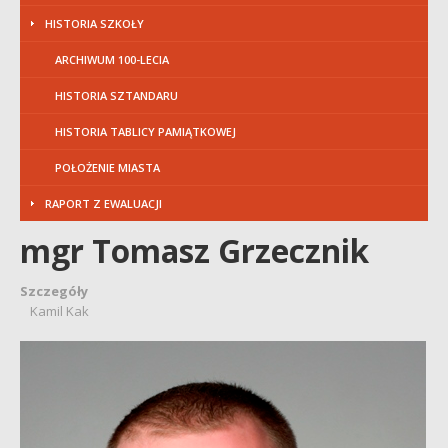
HISTORIA SZKOŁY
ARCHIWUM 100-LECIA
HISTORIA SZTANDARU
HISTORIA TABLICY PAMIĄTKOWEJ
POŁOŻENIE MIASTA
RAPORT Z EWALUACJI
mgr Tomasz Grzecznik
Szczegóły
Kamil Kak